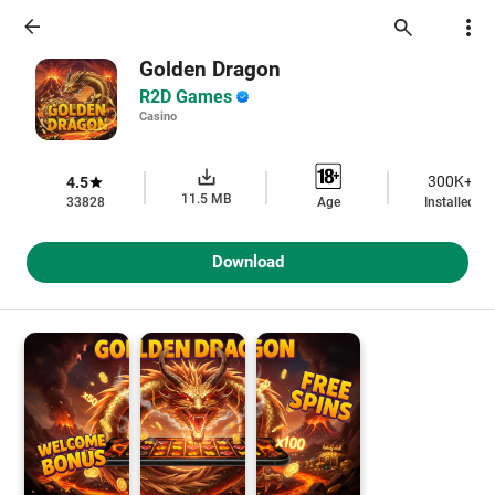
Golden Dragon
R2D Games
Casino
300K+
4.5
11.5
MB
33828
Age
Installed
Download