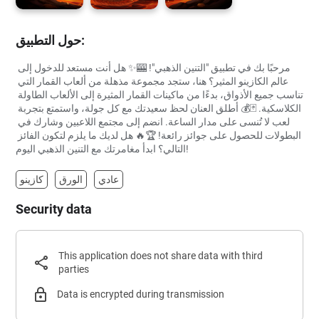
حول التطبيق:
مرحبًا بك في تطبيق "التنين الذهبي"! 🎰✨ هل أنت مستعد للدخول إلى 
عالم الكازينو المثير؟ هنا، ستجد مجموعة مذهلة من ألعاب القمار التي 
تناسب جميع الأذواق، بدءًا من ماكينات القمار المثيرة إلى الألعاب الطاولة 
الكلاسكية. 🃏💰 أطلق العنان لحظ سعيدتك مع كل جولة، واستمتع بتجربة 
لعب لا تُنسى على مدار الساعة. انضم إلى مجتمع اللاعبين وشارك في 
البطولات للحصول على جوائز رائعة! 🏆🔥 هل لديك ما يلزم لتكون الفائز 
التالي؟ ابدأ مغامرتك مع التنين الذهبي اليوم!
عادي
الورق
كازينو
Security data
This application does not share data with third
parties
Data is encrypted during transmission